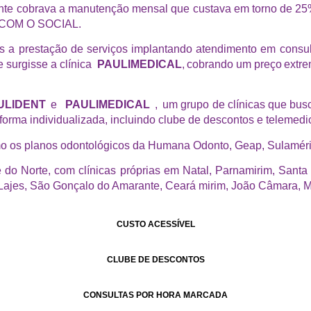
te cobrava a manutenção mensal que custava em torno de 2
OM O SOCIAL.
ação de serviços implantando atendimento em consultas mé
 surgisse a clínica
PAULIMEDICAL
, cobrando um preço extr
ULIDENT
e
PAULIMEDICAL
, um grupo de clínicas que bus
forma individualizada, incluindo clube de descontos e telemedi
os planos odontológicos da Humana Odonto, Geap, Sulamérica
e, com clínicas próprias em Natal, Parnamirim, Santa Cru
 Lajes, São Gonçalo do Amarante, Ceará mirim, João Câmara, M
CUSTO ACESSÍVEL
CLUBE DE DESCONTOS
CONSULTAS POR HORA MARCADA