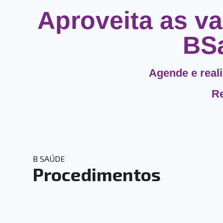
Aproveita as va
BSa
Agende e real
Re