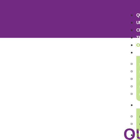
Q
U
C
T
C
C
S
Q
B