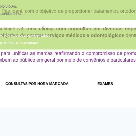
INDIVIDUAL
aulident, com o objetivo de proporcionar tratamentos ortodôn
EMPRESARIAL
UTORIAIS
ulimedical;
uma clínica com consultas em diversas espe
m objetivo de prestar serviços médicos e odontológicos
dentr
TUTORIAL CLUBE DE VANTAGENS
TUTORIAL TELEMEDICINA
para unificar as marcas reafirmando o compromisso de pro
bém ao público em geral por meio de convênios e particulares
CONSULTAS POR HORA MARCADA
EXAMES